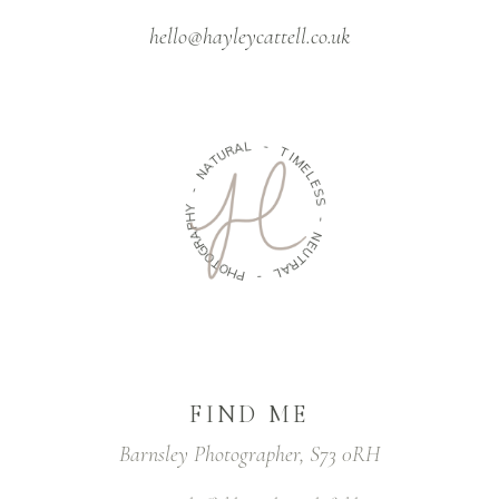
hello@hayleycattell.co.uk
L
A
-
R
T
U
T
I
M
A
E
N
L
E
-
S
S
Y
H
P
-
A
N
R
G
E
U
O
T
T
R
O
A
H
L
P
-
FIND ME
Barnsley Photographer, S73 0RH