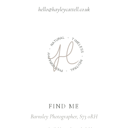
hello@hayleycattell.co.uk
A
L
R
U
-
T
A
T
N
I
M
-
E
L
Y
E
H
S
P
S
A
R
G
-
O
N
T
E
O
U
H
T
P
R
A
-
L
FIND ME
Barnsley Photographer, S73 0RH